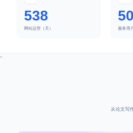
538
5
网站运营（天）
服务用
··
从论文写作