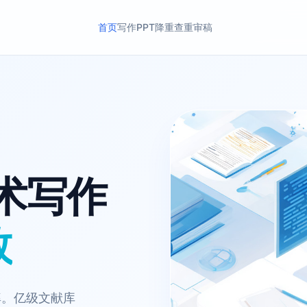
首页
写作
PPT
降重
查重
审稿
让学术写作
效
率。亿级文献库